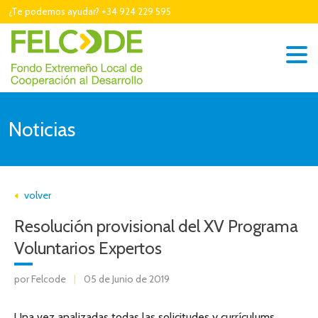
¿Te podemos ayudar? +34 924 229 595
Noticias
volver
Resolución provisional del XV Programa
Voluntarios Expertos
por Felcode
|
05 de Junio de 2019
Una vez analizadas todas las solicitudes y currículums